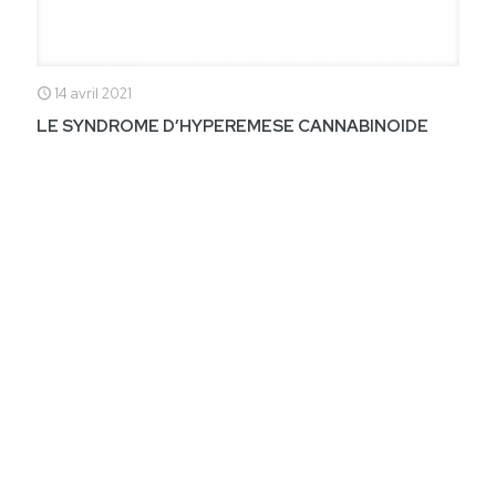
14 avril 2021
LE SYNDROME D’HYPEREMESE CANNABINOIDE
Un phénomène encore peu appréhendé, tant par les usagers
que par les professionnels. Souvent associées au sevrage
cannabique, ces nausées répétitives, l’hyperémèse, peuvent
engendrer des complications somatiques plus ou moins graves
ou gênantes telles que des oesophagites/gastrites, syndromes
de Mallory-Weiss, déshydratations, ou encore des perturbations
hydro-électrolytiques et des insuffisances rénales
fonctionnelles aiguës. Afin d’en savoir un peu plus, tant sur le
diagnostic que sur la prise en soin, je vous invite à lire l’article du
Centre d’Addictovigilance de Lyon ci-joint (Addict’o’News -
Février 2020).
4
En savoir plus