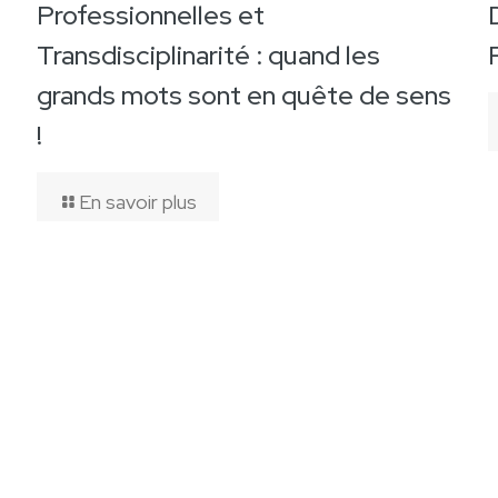
Professionnelles et
Transdisciplinarité : quand les
grands mots sont en quête de sens
!
En savoir plus
ce à beaucoup de cafés par l'Agence
Canefora
•
Mentions
Règlement intérieur Stagiaires