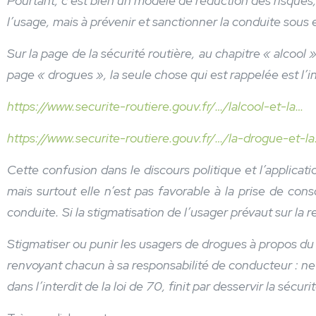
Pourtant, c’est bien un modèle de réduction des risques, 
l’usage, mais à prévenir et sanctionner la conduite sous e
Sur la page de la sécurité routière, au chapitre « alcool 
page « drogues », la seule chose qui est rappelée est l’in
https://www.securite-routiere.gouv.fr/…/lalcool-et-la…
https://www.securite-routiere.gouv.fr/…/la-drogue-et-l
Cette confusion dans le discours politique et l’applica
mais surtout elle n’est pas favorable à la prise de con
conduite. Si la stigmatisation de l’usager prévaut sur la
Stigmatiser ou punir les usagers de drogues à propos du 
renvoyant chacun à sa responsabilité de conducteur : ne 
dans l’interdit de la loi de 70, finit par desservir la sécuri